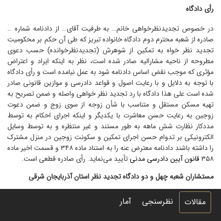
رأی دادگاه
در خصوص تجدیدنظرخواهی خانم… به طرفیت آقای… از دادنامه شماره …
صادره از شعبه محترم دوم دادگاه خانواده تبریز که طی آن حکم بر محکومیت
تجدید نظر خواه به تمکین از شوهرش (تجدیدنظرخوانده) حسب دعوی
مطروحه از ناحیه مشارالیه صادر شده است، نظر به اینکه ایراد و اعتراض
مؤثری که موجب نقض اساس دادنامه شود به عمل نیامده است و رأی دادگاه
با توجه به دلایل و با رعایت اصول و قواعد دادرسی و موازین قانونی صادر
شده است علی هذا دادگاه با رد تجدید نظر خواهی واصله و ضمن تصریح به
تهیه مسکن مستقل و متناسب با شأن زوجه از سوی زوج و ضمن دعوت
زوجین به رعایت حسن معاشرت با یکدیگر و اینکه اجرای احکام به توسط
مددکار نظارت شش ماهه به طور مستند و غیر منتظره و به توسط وسایل
الکترونیکی بر تدوام حسن اجرای تمکین و سکونت زوجین در منزل مشترک
را داشته باشند دادنامه معترض عنه را به استناد ماده ۳۴۸ و قسمت اخیر ماده
۳۵۸
قانون آیین دادرسی مدنی
تأیید می‌نماید. رأی صادره قطعی است.
مستشاران شعبه چهل و دو دادگاه تجدید نظر استان آذربایجان شرقی
نظرسنجی
آمار
مقالات