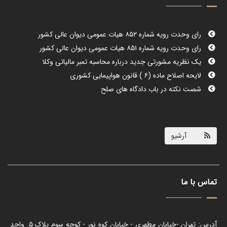
رای وحدت رویه شماره ۸۵۲ هیات عمومی دیوان عالی کشور
رای وحدت رویه شماره ۸۵۱ هیات عمومی دیوان عالی کشور
یک نظریه مشورتی جدید درباره محاسبه تمبر مالیاتی وکلا
لایحه اصلاح ماده (۶ ) قانون هواپیمایی کشوری
شصت نکته در باب دادگاه های صلح
بخشنامه رئیس دیوان عالی کشور: حضور قاضی مشاور زن در
دادگاه‌های خانواده ضروری نیست
معاون حقوقی قوه قضاییه: برای انعقاد قرارداد برگزاری آزمون وکالت
باید کانون‌ها طرف قرارداد باشند و نه اسکودا
آرشیو
صدور دو رای وحدت رویه جدید در هیات عمومی دیوان عالی کشور
رییس دیوان عالی کشور: درخواست اعاده دادرسی آرایی با
مجازات‌های برگشت ناپذیر خارج از نوبت ارجاع شود
تماس با ما
رئیس اسکودا: انبوه‌سازی وکلا با چه معیاری تبلیغ می‌شود؟
طرح دعوای حقوقی ۴۰۲ هزار نفر علیه آمریکا در پرونده کودتای ۲۸
مرداد
رای هیات عمومی دیوان عدالت اداری درباره عدم شمول مالیات
آدرس: تهران -خیابان مطهری - خیابان کوه نور - کوچه سوم پلاک ۵. واحد